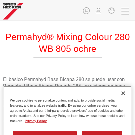
Permahyd® Mixing Colour 280
WB 805 ochre
El básico Permahyd Base Bicapa 280 se puede usar con
Permahyd Base Bicapa Perlada 285, un sistema de base
bicapa al agua de gran calidad. Se basa en una tecnología
especial de dispersión de poliuretano para colores sólidos y
We use cookies to personalize content and ads, to provide social media
de efecto.
features, and to analyze website traffic. By using our online services, you
agree to Axalta and our third-party service providers’ use of cookies and other
online trackers. See our Privacy Policy to learn how we use these cookies and
Características del producto
trackers.
Privacy Policy
Aplicación fácil y rápida en 1,5 manos.
Buena estabilidad en superficies verticales.