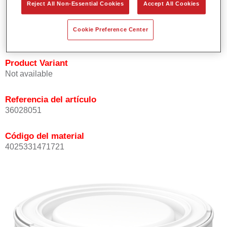
Reject All Non-Essential Cookies
Accept All Cookies
Buena opacidad.
Elevada precisión del color.
Cookie Preference Center
Se puede recubrir con barniz HS de la gama Permasolid.
Product Variant
Not available
Referencia del artículo
36028051
Código del material
4025331471721