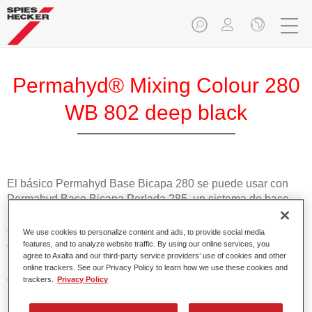
Permahyd® Mixing Colour 280
WB 802 deep black
El básico Permahyd Base Bicapa 280 se puede usar con
Permahyd Base Bicapa Perlada 285, un sistema de base
bicapa al agua de gran calidad. Se basa en una tecnología
especial de dispersión de poliuretano para colores sólidos y
We use cookies to personalize content and ads, to provide social media
de efecto.
features, and to analyze website traffic. By using our online services, you
agree to Axalta and our third-party service providers’ use of cookies and other
online trackers. See our Privacy Policy to learn how we use these cookies and
Características del producto
trackers.
Privacy Policy
Aplicación fácil y rápida en 1,5 manos.
Buena estabilidad en superficies verticales.