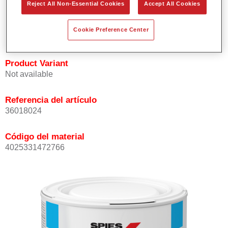
Reject All Non-Essential Cookies
Accept All Cookies
Buena opacidad.
Elevada precisión del color.
Cookie Preference Center
Se puede recubrir con barniz HS de la gama Permasolid.
Product Variant
Not available
Referencia del artículo
36018024
Código del material
4025331472766