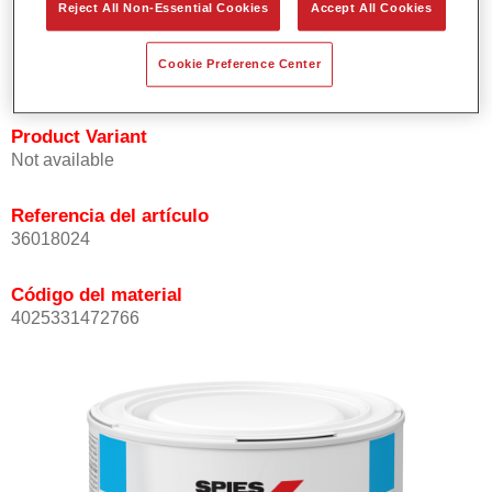
Reject All Non-Essential Cookies
Accept All Cookies
Buena opacidad.
Elevada precisión del color.
Cookie Preference Center
Se puede recubrir con barniz HS de la gama Permasolid.
Product Variant
Not available
Referencia del artículo
36018024
Código del material
4025331472766