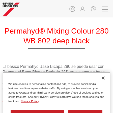
Permahyd® Mixing Colour 280
WB 802 deep black
El básico Permahyd Base Bicapa 280 se puede usar con
Permahyd Base Bicapa Perlada 285, un sistema de base
bicapa al agua de gran calidad. Se basa en una tecnología
especial de dispersión de poliuretano para colores sólidos y
We use cookies to personalize content and ads, to provide social media
de efecto.
features, and to analyze website traffic. By using our online services, you
agree to Axalta and our third-party service providers’ use of cookies and other
online trackers. See our Privacy Policy to learn how we use these cookies and
Características del producto
trackers.
Privacy Policy
Aplicación fácil y rápida en 1,5 manos.
Buena estabilidad en superficies verticales.