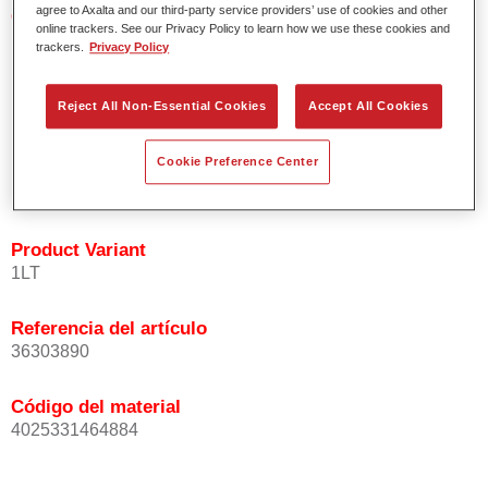
agree to Axalta and our third-party service providers’ use of cookies and other
Características del producto
online trackers. See our Privacy Policy to learn how we use these cookies and
Fácil y rápido de aplicar.
trackers.
Privacy Policy
Excepcional precisión del color con una orientación
homogénea de las partículas de efecto.
Reject All Non-Essential Cookies
Accept All Cookies
Tiempos de proceso cortos.
Difuminado fácil y seguro.
Muy buena cubrición.
Cookie Preference Center
Se usa para reparar colores de efecto OEM especiales.
Product Variant
1LT
Referencia del artículo
36303890
Código del material
4025331464884