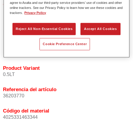
agree to Axalta and our third-party service providers’ use of cookies and other
Características del producto
online trackers. See our Privacy Policy to learn how we use these cookies and
Fácil y rápido de aplicar.
trackers.
Privacy Policy
Excepcional precisión del color con una orientación
homogénea de las partículas de efecto.
Reject All Non-Essential Cookies
Accept All Cookies
Tiempos de proceso cortos.
Difuminado fácil y seguro.
Muy buena cubrición.
Cookie Preference Center
Se usa para reparar colores de efecto OEM especiales.
Product Variant
0.5LT
Referencia del artículo
36203770
Código del material
4025331463344