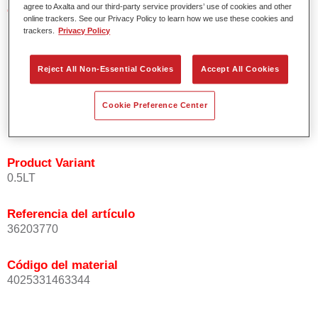
agree to Axalta and our third-party service providers’ use of cookies and other
Características del producto
online trackers. See our Privacy Policy to learn how we use these cookies and
Fácil y rápido de aplicar.
trackers.
Privacy Policy
Excepcional precisión del color con una orientación
homogénea de las partículas de efecto.
Reject All Non-Essential Cookies
Accept All Cookies
Tiempos de proceso cortos.
Difuminado fácil y seguro.
Muy buena cubrición.
Cookie Preference Center
Se usa para reparar colores de efecto OEM especiales.
Product Variant
0.5LT
Referencia del artículo
36203770
Código del material
4025331463344