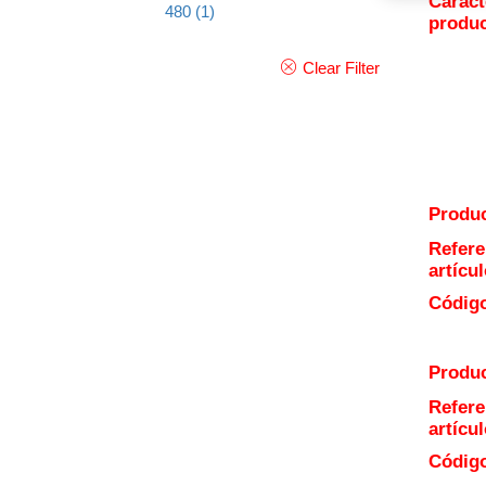
Caract
480
(1)
produ
Clear Filter
Produc
Refere
artícul
Código
Produc
Refere
artícul
Código