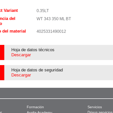
t Variant
0.35LT
ncia del
WT 343 350 ML BT
o
 del material
4025331490012
Hoja de datos técnicos
Descargar
Hoja de datos de seguridad
Descargar
Formación
Servicios
or
Drivus servicios
Axalta Academy