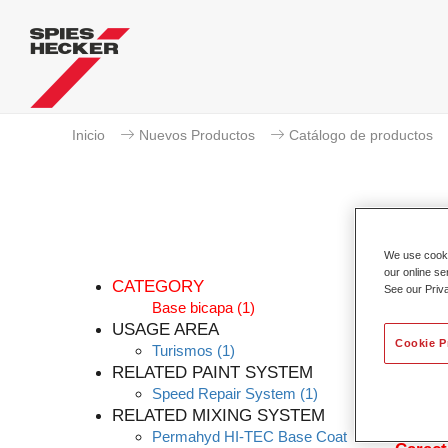
Inicio
Nuevos Productos
Catálogo de productos
We use cookie
our online se
CATEGORY
See our Priv
Base bicapa
(1)
USAGE AREA
Cookie P
Turismos
(1)
El bás
RELATED PAINT SYSTEM
Permah
Speed Repair System
(1)
agua. E
RELATED MIXING SYSTEM
necesar
Permahyd HI-TEC Base Coat