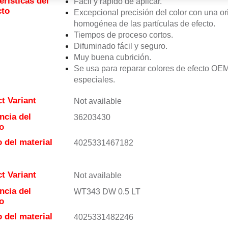
erísticas del
Fácil y rápido de aplicar.
cto
Excepcional precisión del color con una or
homogénea de las partículas de efecto.
Tiempos de proceso cortos.
Difuminado fácil y seguro.
Muy buena cubrición.
Se usa para reparar colores de efecto OE
especiales.
t Variant
Not available
ncia del
36203430
o
 del material
4025331467182
t Variant
Not available
ncia del
WT343 DW 0.5 LT
o
 del material
4025331482246