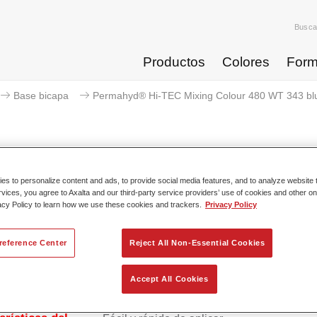
Busca
Productos
Colores
Form
Base bicapa
Permahyd® Hi-TEC Mixing Colour 480 WT 343 bl
s to personalize content and ads, to provide social media features, and to analyze website t
Permahyd® Hi-TEC Mixing Col
rvices, you agree to Axalta and our third-party service providers’ use of cookies and other on
acy Policy to learn how we use these cookies and trackers.
Privacy Policy
reference Center
Reject All Non-Essential Cookies
ico Permahyd Hi-TEC Base Agua 480 se puede usar con el sis
yd Hi-TEC Base Agua 480, un innovador sistema de base bica
l sistema de mezcla contiene todos los colores sólidos y de efe
Accept All Cookies
ios para repintar turismos con unos resultados de gran calidad.