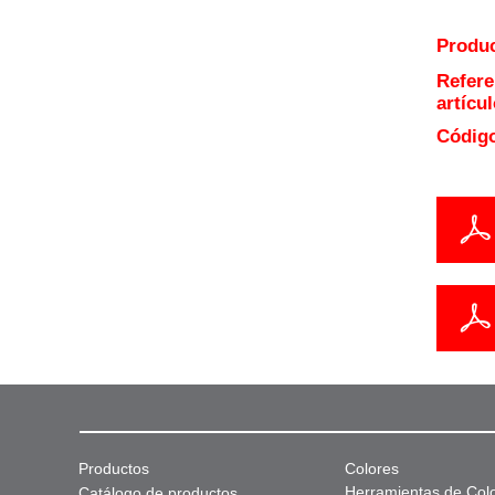
Produc
Refere
artícul
Código
Productos
Colores
Herramientas de Col
Catálogo de productos