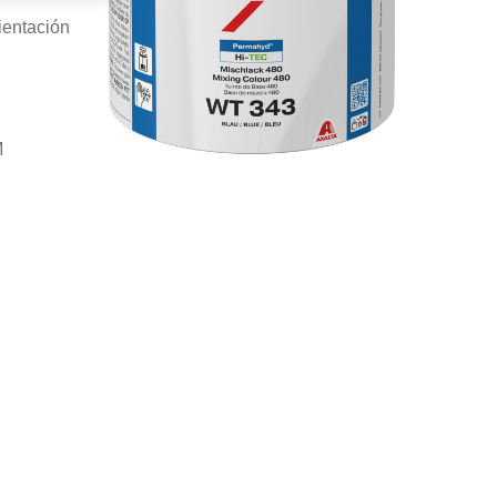
ientación
M