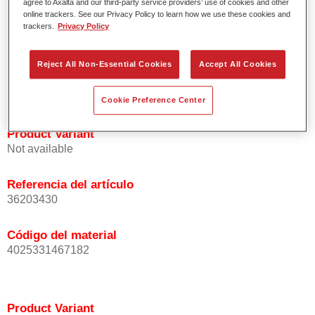
agree to Axalta and our third-party service providers’ use of cookies and other
Excepcional precisión del color con una orientación
online trackers. See our Privacy Policy to learn how we use these cookies and
trackers.
Privacy Policy
homogénea de las partículas de efecto.
Tiempos de proceso cortos.
Difuminado fácil y seguro.
Reject All Non-Essential Cookies
Accept All Cookies
Muy buena cubrición.
Se usa para reparar colores de efecto OEM especiales.
Cookie Preference Center
Product Variant
Not available
Referencia del artículo
36203430
Código del material
4025331467182
Product Variant