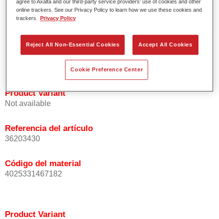
agree to Axalta and our third-party service providers’ use of cookies and other
Excepcional precisión del color con una orientación
online trackers. See our Privacy Policy to learn how we use these cookies and
trackers.
Privacy Policy
homogénea de las partículas de efecto.
Tiempos de proceso cortos.
Difuminado fácil y seguro.
Reject All Non-Essential Cookies
Accept All Cookies
Muy buena cubrición.
Se usa para reparar colores de efecto OEM especiales.
Cookie Preference Center
Product Variant
Not available
Referencia del artículo
36203430
Código del material
4025331467182
Product Variant