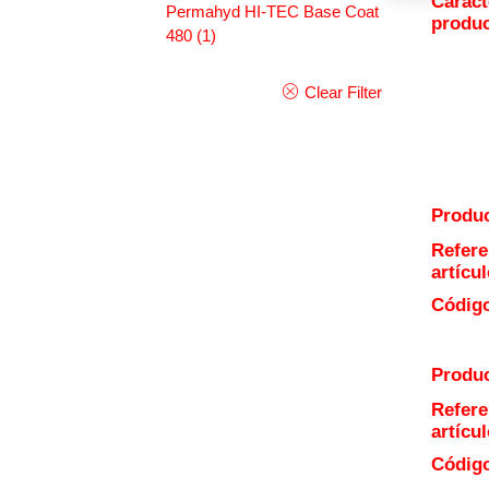
Caract
Permahyd HI-TEC Base Coat
produ
480
(1)
Clear Filter
Produc
Refere
artícul
Código
Produc
Refere
artícul
Código