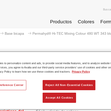
Busca
Productos
Colores
Form
Base bicapa
Permahyd® Hi-TEC Mixing Colour 480 WT 343 bl
s to personalize content and ads, to provide social media features, and to analyze website t
Permahyd® Hi-TEC Mixing Col
rvices, you agree to Axalta and our third-party service providers’ use of cookies and other on
acy Policy to learn how we use these cookies and trackers.
Privacy Policy
reference Center
Reject All Non-Essential Cookies
ico Permahyd Hi-TEC Base Agua 480 se puede usar con el sis
yd Hi-TEC Base Agua 480, un innovador sistema de base bica
l sistema de mezcla contiene todos los colores sólidos y de efe
Accept All Cookies
ios para repintar turismos con unos resultados de gran calidad.