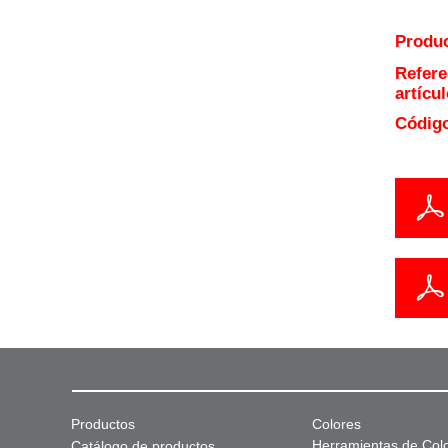
Produc
Refere
artícul
Código
Productos
Colores
Herramientas de Col
Catálogo de productos