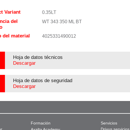
t Variant
0.35LT
ncia del
WT 343 350 ML BT
o
 del material
4025331490012
Hoja de datos técnicos
Descargar
Hoja de datos de seguridad
Descargar
Formación
Servicios
or
Drivus servicios
Axalta Academy