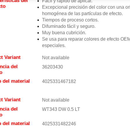
erísticas del
Fácil y rápido de aplicar.
cto
Excepcional precisión del color con una or
homogénea de las partículas de efecto.
Tiempos de proceso cortos.
Difuminado fácil y seguro.
Muy buena cubrición.
Se usa para reparar colores de efecto OE
especiales.
t Variant
Not available
ncia del
36203430
o
 del material
4025331467182
t Variant
Not available
ncia del
WT343 DW 0.5 LT
o
 del material
4025331482246