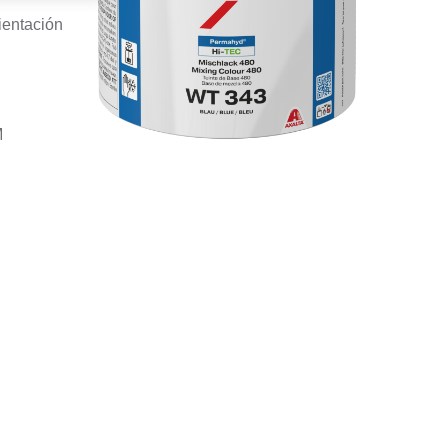
ientación
M