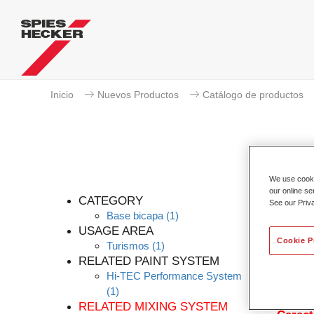
Inicio
Nuevos Productos
Catálogo de productos
We use cookie
our online se
CATEGORY
See our Priv
Base bicapa
(1)
USAGE AREA
Cookie P
Turismos
(1)
El bás
RELATED PAINT SYSTEM
Permah
Hi-TEC Performance System
agua. E
(1)
necesar
RELATED MIXING SYSTEM