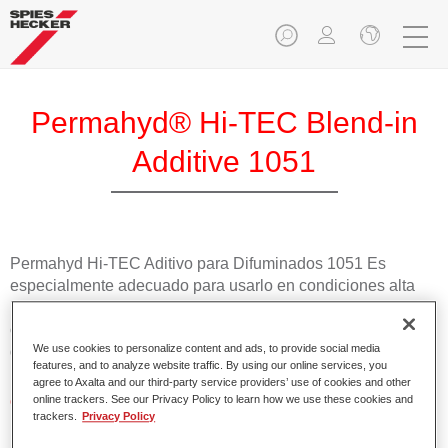
Permahyd® Hi-TEC Blend-in
Additive 1051
Permahyd Hi-TEC Aditivo para Difuminados 1051 Es
especialmente adecuado para usarlo en condiciones alta
humedad. Es especialmente adecuado para usarlo en
condiciones baja humedad (<30%) y/o una temperatura por
We use cookies to personalize content and ads, to provide social media
debajo de 30°C.
features, and to analyze website traffic. By using our online services, you
agree to Axalta and our third-party service providers’ use of cookies and other
Características del producto
online trackers. See our Privacy Policy to learn how we use these cookies and
trackers.
Privacy Policy
Aplicación segura a alta temperatura, por encima de
30°C, o baja humedad, por debajo del 30%.