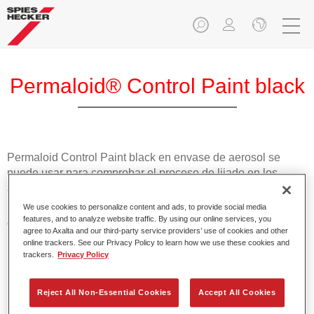
Permaloid® Control Paint black
Permaloid Control Paint black en envase de aerosol se
puede usar para comprobar el proceso de lijado en los
aparejos.
We use cookies to personalize content and ads, to provide social media
features, and to analyze website traffic. By using our online services, you
Características del producto
agree to Axalta and our third-party service providers’ use of cookies and other
Aplicación fácil y segura.
online trackers. See our Privacy Policy to learn how we use these cookies and
trackers.
Privacy Policy
Product Variant
Reject All Non-Essential Cookies
Accept All Cookies
Not available