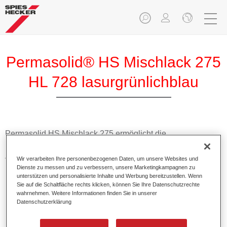
Permasolid® HS Mischlack 275
HL 728 lasurgrünlichblau
Permasolid HS Mischlack 275 ermöglicht die
Farbtonausmischung vom hochwertigen Permasolid HS
Autolack 275 mit allen Uni-Farbtönen für die Pkw-
Wir verarbeiten Ihre personenbezogenen Daten, um unsere Websites und
Lackierung.
Dienste zu messen und zu verbessern, unsere Marketingkampagnen zu
unterstützen und personalisierte Inhalte und Werbung bereitzustellen. Wenn
Sie auf die Schaltfläche rechts klicken, können Sie Ihre Datenschutzrechte
Produktmerkmale
wahrnehmen. Weitere Informationen finden Sie in unserer
Datenschutzerklärung
Erlaubt eine einfache und schnelle Verarbeitung in 1,5
Spritzgängen.
Ermöglicht schnelle Trocknungszeiten.