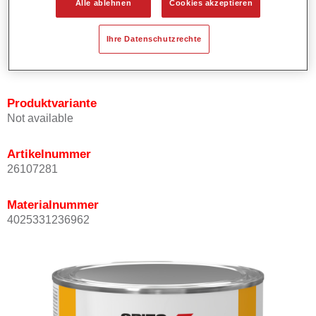
Alle ablehnen
Cookies akzeptieren
Bietet ein hohes Deckvermögen.
Besitzt einen exzellenten Decklackstand.
Ihre Datenschutzrechte
Entspricht den VOC Anforderungen.
Alle Farbtöne sind bleifrei.
Produktvariante
Not available
Artikelnummer
26107281
Materialnummer
4025331236962