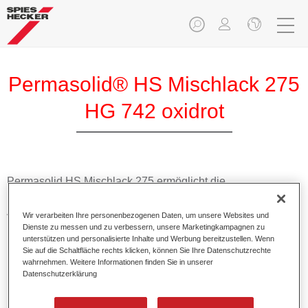
Permasolid® HS Mischlack 275
HG 742 oxidrot
Permasolid HS Mischlack 275 ermöglicht die
Farbtonausmischung vom hochwertigen Permasolid HS
Autolack 275 mit allen Uni-Farbtönen für die Pkw-
Wir verarbeiten Ihre personenbezogenen Daten, um unsere Websites und
Lackierung.
Dienste zu messen und zu verbessern, unsere Marketingkampagnen zu
unterstützen und personalisierte Inhalte und Werbung bereitzustellen. Wenn
Sie auf die Schaltfläche rechts klicken, können Sie Ihre Datenschutzrechte
Produktmerkmale
wahrnehmen. Weitere Informationen finden Sie in unserer
Datenschutzerklärung
Erlaubt eine einfache und schnelle Verarbeitung in 1,5
Spritzgängen.
Ermöglicht schnelle Trocknungszeiten.