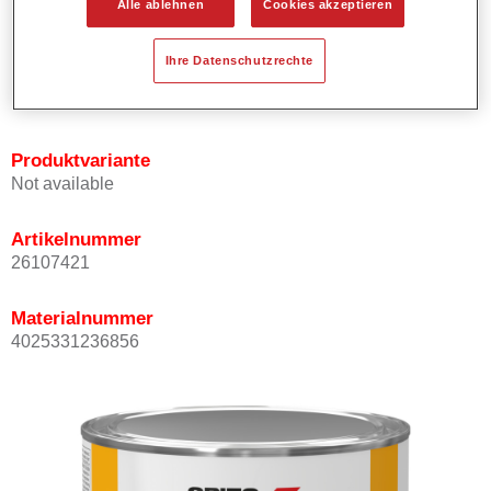
Alle ablehnen
Cookies akzeptieren
Bietet ein hohes Deckvermögen.
Besitzt einen exzellenten Decklackstand.
Ihre Datenschutzrechte
Entspricht den VOC Anforderungen.
Alle Farbtöne sind bleifrei.
Produktvariante
Not available
Artikelnummer
26107421
Materialnummer
4025331236856