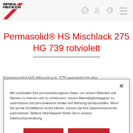
Permasolid® HS Mischlack 275
HG 739 rotviolett
Permasolid HS Mischlack 275 ermöglicht die
Farbtonausmischung vom hochwertigen Permasolid HS
Autolack 275 mit allen Uni-Farbtönen für die Pkw-
Wir verarbeiten Ihre personenbezogenen Daten, um unsere Websites und
Lackierung.
Dienste zu messen und zu verbessern, unsere Marketingkampagnen zu
unterstützen und personalisierte Inhalte und Werbung bereitzustellen. Wenn
Sie auf die Schaltfläche rechts klicken, können Sie Ihre Datenschutzrechte
Produktmerkmale
wahrnehmen. Weitere Informationen finden Sie in unserer
Datenschutzerklärung
Erlaubt eine einfache und schnelle Verarbeitung in 1,5
Spritzgängen.
Ermöglicht schnelle Trocknungszeiten.