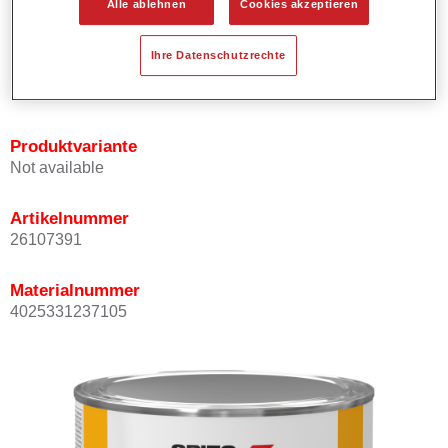
Alle ablehnen
Cookies akzeptieren
Bietet ein hohes Deckvermögen.
Besitzt einen exzellenten Decklackstand.
Ihre Datenschutzrechte
Entspricht den VOC Anforderungen.
Alle Farbtöne sind bleifrei.
Produktvariante
Not available
Artikelnummer
26107391
Materialnummer
4025331237105