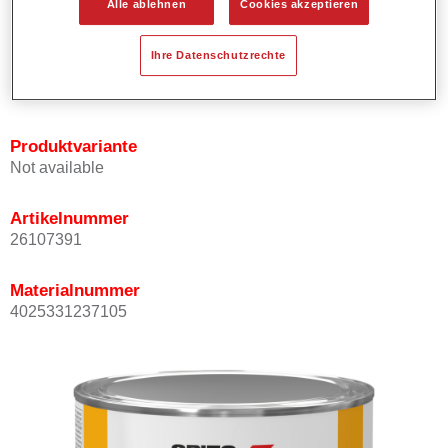
Alle ablehnen
Cookies akzeptieren
Bietet ein hohes Deckvermögen.
Besitzt einen exzellenten Decklackstand.
Ihre Datenschutzrechte
Entspricht den VOC Anforderungen.
Alle Farbtöne sind bleifrei.
Produktvariante
Not available
Artikelnummer
26107391
Materialnummer
4025331237105