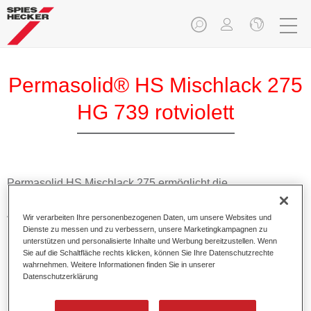
Permasolid® HS Mischlack 275
HG 739 rotviolett
Permasolid HS Mischlack 275 ermöglicht die
Farbtonausmischung vom hochwertigen Permasolid HS
Autolack 275 mit allen Uni-Farbtönen für die Pkw-
Wir verarbeiten Ihre personenbezogenen Daten, um unsere Websites und
Lackierung.
Dienste zu messen und zu verbessern, unsere Marketingkampagnen zu
unterstützen und personalisierte Inhalte und Werbung bereitzustellen. Wenn
Sie auf die Schaltfläche rechts klicken, können Sie Ihre Datenschutzrechte
Produktmerkmale
wahrnehmen. Weitere Informationen finden Sie in unserer
Datenschutzerklärung
Erlaubt eine einfache und schnelle Verarbeitung in 1,5
Spritzgängen.
Ermöglicht schnelle Trocknungszeiten.