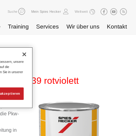
Suche
Mein Spies Hecker
Weltweit
e
Training
Services
Wir über uns
Kontakt
bessern, unsere
uf die
n Sie in unserer
5 HG 739 rotviolett
akzeptieren
m
 die Pkw-
itung in