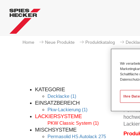
Home
Neue Produkte
Produktkatalog
Deckla
Wir verarbei
Marketingkam
Schaltfläche
Datenschutz
KATEGORIE
Decklacke
(1)
Ihre Dat
EINSATZBEREICH
Pkw-Lackierung
(1)
Permas
LACKIERSYSTEME
hochwer
PKW Classic System
(1)
Lackier
MISCHSYSTEME
Produ
Permasolid HS Autolack 275