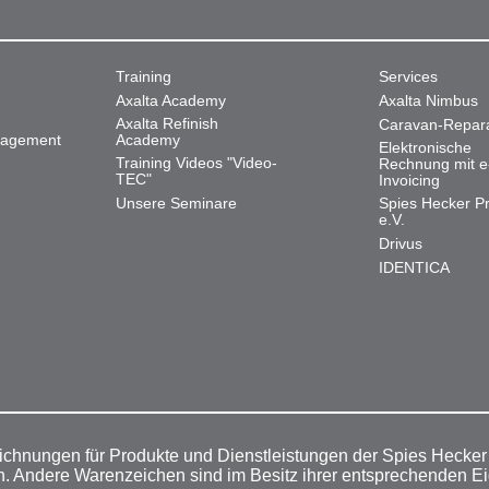
Training
Services
Axalta Academy
Axalta Nimbus
Axalta Refinish
Caravan-Repar
nagement
Academy
Elektronische
Training Videos "Video-
Rechnung mit e
TEC"
Invoicing
Unsere Seminare
Spies Hecker Pr
e.V.
Drivus
IDENTICA
ichnungen für Produkte und Dienstleistungen der Spies Hecke
n. Andere Warenzeichen sind im Besitz ihrer entsprechenden E