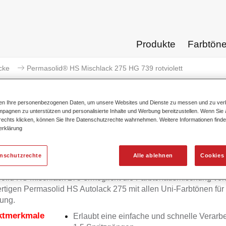
Produkte
Farbtön
cke
Permasolid® HS Mischlack 275 HG 739 rotviolett
ten Ihre personenbezogenen Daten, um unsere Websites und Dienste zu messen und zu ver
pagnen zu unterstützen und personalisierte Inhalte und Werbung bereitzustellen. Wenn Sie a
 rechts klicken, können Sie Ihre Datenschutzrechte wahrnehmen. Weitere Informationen finde
erklärung
Permasolid® HS Mischlack 27
enschutzrechte
Alle ablehnen
Cookies 
olid HS Mischlack 275 ermöglicht die Farbtonausmischung vo
tigen Permasolid HS Autolack 275 mit allen Uni-Farbtönen für
ung.
ktmerkmale
Erlaubt eine einfache und schnelle Verarbe