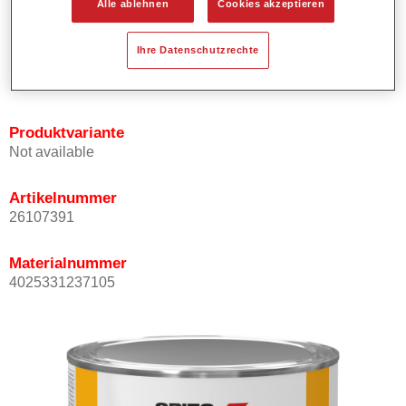
Alle ablehnen
Cookies akzeptieren
Bietet ein hohes Deckvermögen.
Besitzt einen exzellenten Decklackstand.
Ihre Datenschutzrechte
Entspricht den VOC Anforderungen.
Alle Farbtöne sind bleifrei.
Produktvariante
Not available
Artikelnummer
26107391
Materialnummer
4025331237105