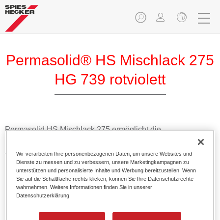
Permasolid® HS Mischlack 275
HG 739 rotviolett
Permasolid HS Mischlack 275 ermöglicht die
Farbtonausmischung vom hochwertigen Permasolid HS
Autolack 275 mit allen Uni-Farbtönen für die Pkw-
Wir verarbeiten Ihre personenbezogenen Daten, um unsere Websites und
Lackierung.
Dienste zu messen und zu verbessern, unsere Marketingkampagnen zu
unterstützen und personalisierte Inhalte und Werbung bereitzustellen. Wenn
Sie auf die Schaltfläche rechts klicken, können Sie Ihre Datenschutzrechte
Produktmerkmale
wahrnehmen. Weitere Informationen finden Sie in unserer
Datenschutzerklärung
Erlaubt eine einfache und schnelle Verarbeitung in 1,5
Spritzgängen.
Ermöglicht schnelle Trocknungszeiten.