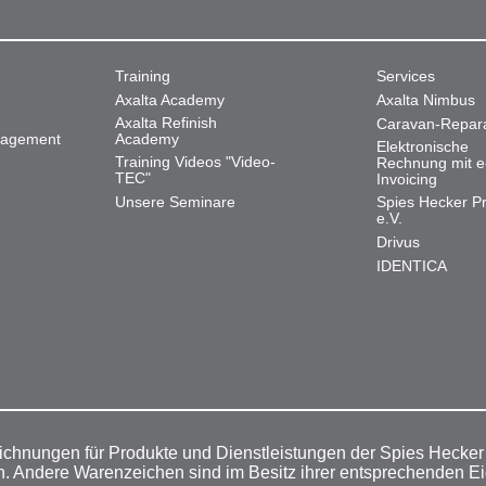
Training
Services
Axalta Academy
Axalta Nimbus
Axalta Refinish
Caravan-Repar
nagement
Academy
Elektronische
Training Videos "Video-
Rechnung mit e
TEC"
Invoicing
Unsere Seminare
Spies Hecker Pr
e.V.
Drivus
IDENTICA
ichnungen für Produkte und Dienstleistungen der Spies Hecke
n. Andere Warenzeichen sind im Besitz ihrer entsprechenden E