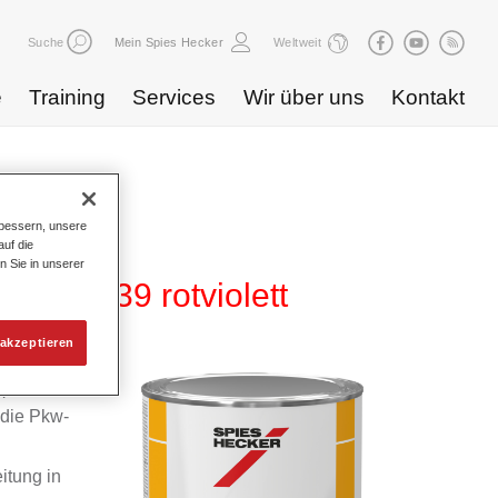
Suche
Mein Spies Hecker
Weltweit
e
Training
Services
Wir über uns
Kontakt
bessern, unsere
uf die
n Sie in unserer
5 HG 739 rotviolett
akzeptieren
m
 die Pkw-
itung in