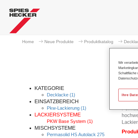
Home
Neue Produkte
Produktkatalog
Deckla
Wir verarbei
Marketingkam
Schaltfläche
Datenschutz
KATEGORIE
Decklacke
(1)
Ihre Dat
EINSATZBEREICH
Pkw-Lackierung
(1)
Permas
LACKIERSYSTEME
hochwer
PKW Base System
(1)
Lackier
MISCHSYSTEME
Produ
Permasolid HS Autolack 275