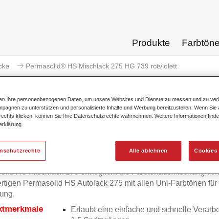
Produkte
Farbtön
cke
Permasolid® HS Mischlack 275 HG 739 rotviolett
ten Ihre personenbezogenen Daten, um unsere Websites und Dienste zu messen und zu ver
pagnen zu unterstützen und personalisierte Inhalte und Werbung bereitzustellen. Wenn Sie a
 rechts klicken, können Sie Ihre Datenschutzrechte wahrnehmen. Weitere Informationen finde
erklärung
Permasolid® HS Mischlack 27
enschutzrechte
Alle ablehnen
Cookies 
olid HS Mischlack 275 ermöglicht die Farbtonausmischung vo
tigen Permasolid HS Autolack 275 mit allen Uni-Farbtönen für
ung.
ktmerkmale
Erlaubt eine einfache und schnelle Verarbe