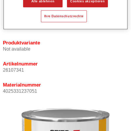
Alle ablehnen
Cookies akzeptieren
Bietet ein hohes Deckvermögen.
Besitzt einen exzellenten Decklackstand.
Ihre Datenschutzrechte
Entspricht den VOC Anforderungen.
Alle Farbtöne sind bleifrei.
Produktvariante
Not available
Artikelnummer
26107341
Materialnummer
4025331237051