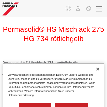
Permasolid® HS Mischlack 275
HG 734 rötlichgelb
Permasolid HS Mischlack 275 ermöglicht die
Farbtonausmischung vom hochwertigen Permasolid HS
Autolack 275 mit allen Uni-Farbtönen für die Pkw-
Wir verarbeiten Ihre personenbezogenen Daten, um unsere Websites und
Lackierung.
Dienste zu messen und zu verbessern, unsere Marketingkampagnen zu
unterstützen und personalisierte Inhalte und Werbung bereitzustellen. Wenn
Sie auf die Schaltfläche rechts klicken, können Sie Ihre Datenschutzrechte
Produktmerkmale
wahrnehmen. Weitere Informationen finden Sie in unserer
Datenschutzerklärung
Erlaubt eine einfache und schnelle Verarbeitung in 1,5
Spritzgängen.
Ermöglicht schnelle Trocknungszeiten.