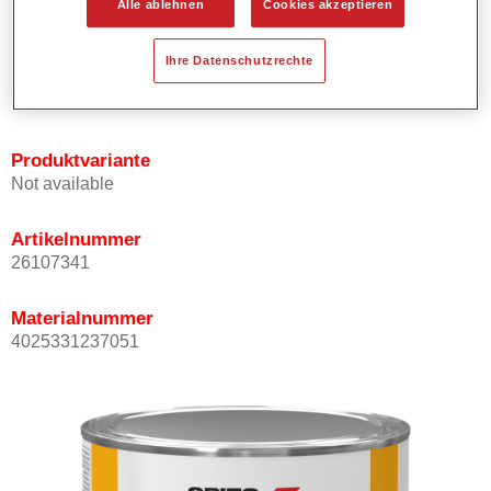
Alle ablehnen
Cookies akzeptieren
Bietet ein hohes Deckvermögen.
Besitzt einen exzellenten Decklackstand.
Ihre Datenschutzrechte
Entspricht den VOC Anforderungen.
Alle Farbtöne sind bleifrei.
Produktvariante
Not available
Artikelnummer
26107341
Materialnummer
4025331237051