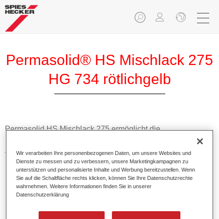
Permasolid® HS Mischlack 275
HG 734 rötlichgelb
Permasolid HS Mischlack 275 ermöglicht die
Farbtonausmischung vom hochwertigen Permasolid HS
Autolack 275 mit allen Uni-Farbtönen für die Pkw-
Wir verarbeiten Ihre personenbezogenen Daten, um unsere Websites und
Lackierung.
Dienste zu messen und zu verbessern, unsere Marketingkampagnen zu
unterstützen und personalisierte Inhalte und Werbung bereitzustellen. Wenn
Sie auf die Schaltfläche rechts klicken, können Sie Ihre Datenschutzrechte
Produktmerkmale
wahrnehmen. Weitere Informationen finden Sie in unserer
Datenschutzerklärung
Erlaubt eine einfache und schnelle Verarbeitung in 1,5
Spritzgängen.
Ermöglicht schnelle Trocknungszeiten.