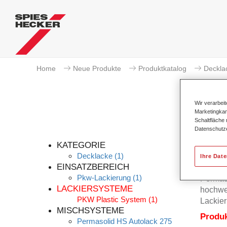
Home
Neue Produkte
Produktkatalog
Deckla
Wir verarbei
Marketingkam
Schaltfläche
Datenschutz
KATEGORIE
Decklacke
(1)
Ihre Dat
EINSATZBEREICH
Pkw-Lackierung
(1)
Permas
LACKIERSYSTEME
hochwer
PKW Plastic System
(1)
Lackier
MISCHSYSTEME
Produ
Permasolid HS Autolack 275