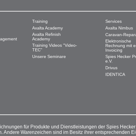
Training
Services
Axalta Academy
Axalta Nimbus
Axalta Refinish
Caravan-Repar
nagement
Academy
Elektronische
Training Videos "Video-
Rechnung mit e
TEC"
Invoicing
Unsere Seminare
Spies Hecker Pr
e.V.
Drivus
IDENTICA
ichnungen für Produkte und Dienstleistungen der Spies Hecke
n. Andere Warenzeichen sind im Besitz ihrer entsprechenden E