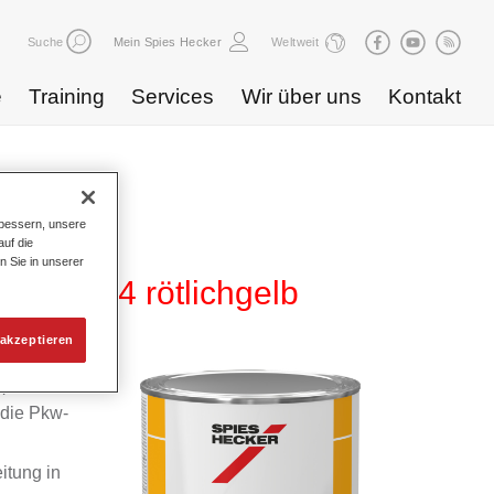
Suche
Mein Spies Hecker
Weltweit
e
Training
Services
Wir über uns
Kontakt
bessern, unsere
uf die
n Sie in unserer
 HG 734 rötlichgelb
akzeptieren
m
 die Pkw-
itung in