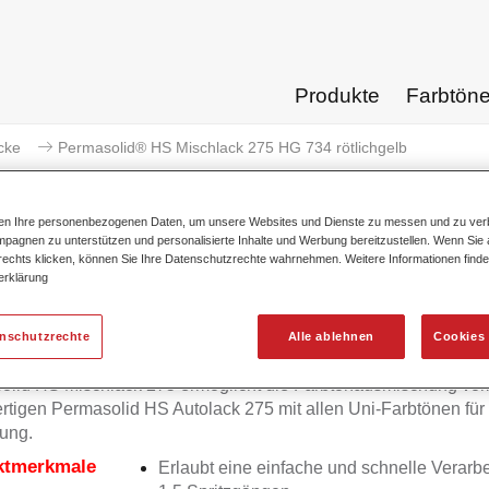
Produkte
Farbtön
cke
Permasolid® HS Mischlack 275 HG 734 rötlichgelb
ten Ihre personenbezogenen Daten, um unsere Websites und Dienste zu messen und zu ver
pagnen zu unterstützen und personalisierte Inhalte und Werbung bereitzustellen. Wenn Sie a
 rechts klicken, können Sie Ihre Datenschutzrechte wahrnehmen. Weitere Informationen finde
erklärung
Permasolid® HS Mischlack 275
enschutzrechte
Alle ablehnen
Cookies 
olid HS Mischlack 275 ermöglicht die Farbtonausmischung vo
tigen Permasolid HS Autolack 275 mit allen Uni-Farbtönen für
ung.
ktmerkmale
Erlaubt eine einfache und schnelle Verarbe