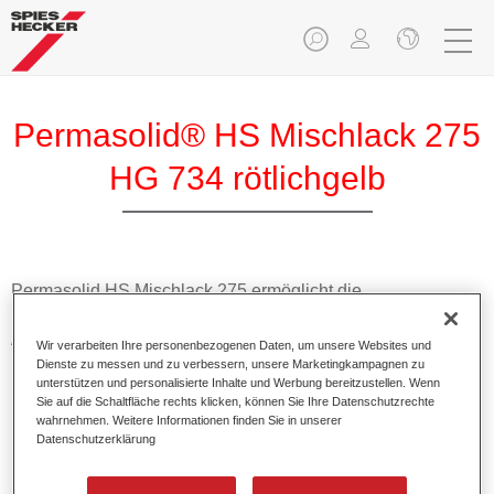
Permasolid® HS Mischlack 275
HG 734 rötlichgelb
Permasolid HS Mischlack 275 ermöglicht die
Farbtonausmischung vom hochwertigen Permasolid HS
Autolack 275 mit allen Uni-Farbtönen für die Pkw-
Wir verarbeiten Ihre personenbezogenen Daten, um unsere Websites und
Lackierung.
Dienste zu messen und zu verbessern, unsere Marketingkampagnen zu
unterstützen und personalisierte Inhalte und Werbung bereitzustellen. Wenn
Sie auf die Schaltfläche rechts klicken, können Sie Ihre Datenschutzrechte
Produktmerkmale
wahrnehmen. Weitere Informationen finden Sie in unserer
Datenschutzerklärung
Erlaubt eine einfache und schnelle Verarbeitung in 1,5
Spritzgängen.
Ermöglicht schnelle Trocknungszeiten.