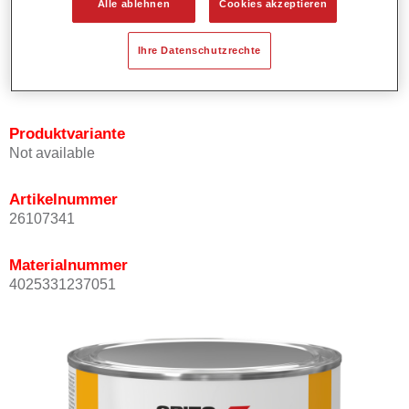
Alle ablehnen
Cookies akzeptieren
Bietet ein hohes Deckvermögen.
Besitzt einen exzellenten Decklackstand.
Ihre Datenschutzrechte
Entspricht den VOC Anforderungen.
Alle Farbtöne sind bleifrei.
Produktvariante
Not available
Artikelnummer
26107341
Materialnummer
4025331237051