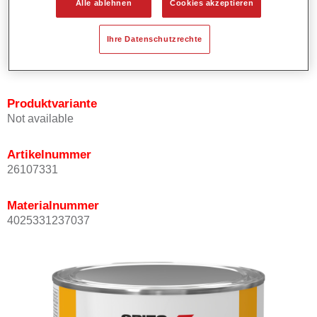
Alle ablehnen
Cookies akzeptieren
Bietet ein hohes Deckvermögen.
Besitzt einen exzellenten Decklackstand.
Ihre Datenschutzrechte
Entspricht den VOC Anforderungen.
Alle Farbtöne sind bleifrei.
Produktvariante
Not available
Artikelnummer
26107331
Materialnummer
4025331237037