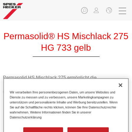
Permasolid® HS Mischlack 275
HG 733 gelb
Permasolid HS Mischlack 275 ermöglicht die
Farbtonausmischung vom hochwertigen Permasolid HS
Autolack 275 mit allen Uni-Farbtönen für die Pkw-
Wir verarbeiten Ihre personenbezogenen Daten, um unsere Websites und
Lackierung.
Dienste zu messen und zu verbessern, unsere Marketingkampagnen zu
unterstützen und personalisierte Inhalte und Werbung bereitzustellen. Wenn
Sie auf die Schaltfläche rechts klicken, können Sie Ihre Datenschutzrechte
Produktmerkmale
wahrnehmen. Weitere Informationen finden Sie in unserer
Datenschutzerklärung
Erlaubt eine einfache und schnelle Verarbeitung in 1,5
Spritzgängen.
Ermöglicht schnelle Trocknungszeiten.