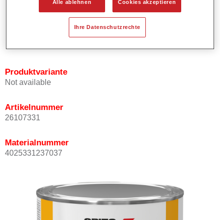
Alle ablehnen
Cookies akzeptieren
Bietet ein hohes Deckvermögen.
Besitzt einen exzellenten Decklackstand.
Ihre Datenschutzrechte
Entspricht den VOC Anforderungen.
Alle Farbtöne sind bleifrei.
Produktvariante
Not available
Artikelnummer
26107331
Materialnummer
4025331237037