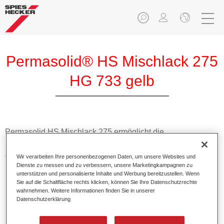
Permasolid® HS Mischlack 275
HG 733 gelb
Permasolid HS Mischlack 275 ermöglicht die
Farbtonausmischung vom hochwertigen Permasolid HS
Autolack 275 mit allen Uni-Farbtönen für die Pkw-
Wir verarbeiten Ihre personenbezogenen Daten, um unsere Websites und
Lackierung.
Dienste zu messen und zu verbessern, unsere Marketingkampagnen zu
unterstützen und personalisierte Inhalte und Werbung bereitzustellen. Wenn
Sie auf die Schaltfläche rechts klicken, können Sie Ihre Datenschutzrechte
Produktmerkmale
wahrnehmen. Weitere Informationen finden Sie in unserer
Datenschutzerklärung
Erlaubt eine einfache und schnelle Verarbeitung in 1,5
Spritzgängen.
Ermöglicht schnelle Trocknungszeiten.