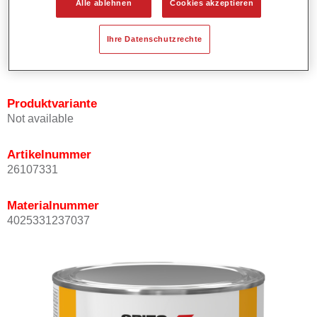
Alle ablehnen
Cookies akzeptieren
Bietet ein hohes Deckvermögen.
Besitzt einen exzellenten Decklackstand.
Ihre Datenschutzrechte
Entspricht den VOC Anforderungen.
Alle Farbtöne sind bleifrei.
Produktvariante
Not available
Artikelnummer
26107331
Materialnummer
4025331237037