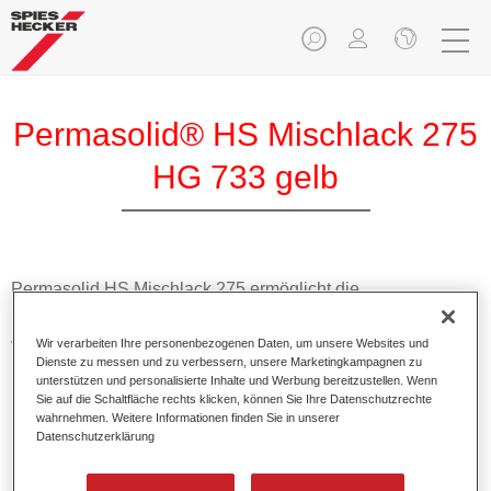
Permasolid® HS Mischlack 275
HG 733 gelb
Permasolid HS Mischlack 275 ermöglicht die
Farbtonausmischung vom hochwertigen Permasolid HS
Autolack 275 mit allen Uni-Farbtönen für die Pkw-
Wir verarbeiten Ihre personenbezogenen Daten, um unsere Websites und
Lackierung.
Dienste zu messen und zu verbessern, unsere Marketingkampagnen zu
unterstützen und personalisierte Inhalte und Werbung bereitzustellen. Wenn
Sie auf die Schaltfläche rechts klicken, können Sie Ihre Datenschutzrechte
Produktmerkmale
wahrnehmen. Weitere Informationen finden Sie in unserer
Datenschutzerklärung
Erlaubt eine einfache und schnelle Verarbeitung in 1,5
Spritzgängen.
Ermöglicht schnelle Trocknungszeiten.