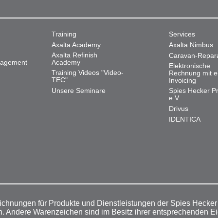
Training
Services
Axalta Academy
Axalta Nimbus
Axalta Refinish
Caravan-Repar
nagement
Academy
Elektronische
Training Videos "Video-
Rechnung mit e
TEC"
Invoicing
Unsere Seminare
Spies Hecker Pr
e.V.
Drivus
IDENTICA
ichnungen für Produkte und Dienstleistungen der Spies Hecke
n. Andere Warenzeichen sind im Besitz ihrer entsprechenden E