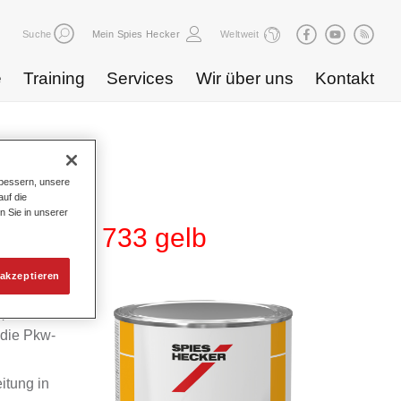
Suche
Mein Spies Hecker
Weltweit
e
Training
Services
Wir über uns
Kontakt
bessern, unsere
uf die
n Sie in unserer
 275 HG 733 gelb
akzeptieren
m
 die Pkw-
itung in