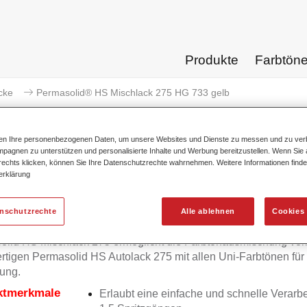
Produkte
Farbtön
cke
Permasolid® HS Mischlack 275 HG 733 gelb
ten Ihre personenbezogenen Daten, um unsere Websites und Dienste zu messen und zu ver
pagnen zu unterstützen und personalisierte Inhalte und Werbung bereitzustellen. Wenn Sie a
 rechts klicken, können Sie Ihre Datenschutzrechte wahrnehmen. Weitere Informationen finde
erklärung
Permasolid® HS Mischlack
enschutzrechte
Alle ablehnen
Cookies 
olid HS Mischlack 275 ermöglicht die Farbtonausmischung vo
tigen Permasolid HS Autolack 275 mit allen Uni-Farbtönen für
ung.
ktmerkmale
Erlaubt eine einfache und schnelle Verarbe