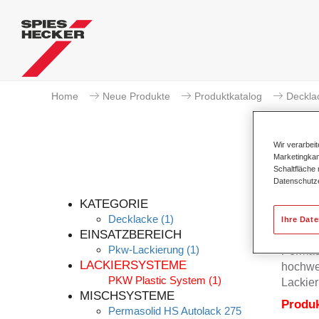
Home
Neue Produkte
Produktkatalog
Deckla
Wir verarbei
Marketingkam
Schaltfläche
Datenschutz
KATEGORIE
Decklacke
(1)
Ihre Dat
EINSATZBEREICH
Pkw-Lackierung
(1)
Permas
LACKIERSYSTEME
hochwer
PKW Plastic System
(1)
Lackier
MISCHSYSTEME
Produ
Permasolid HS Autolack 275