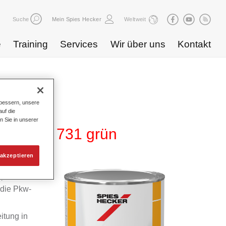
Suche
Mein Spies Hecker
Weltweit
e
Training
Services
Wir über uns
Kontakt
bessern, unsere
uf die
n Sie in unserer
 275 HG 731 grün
akzeptieren
m
 die Pkw-
itung in