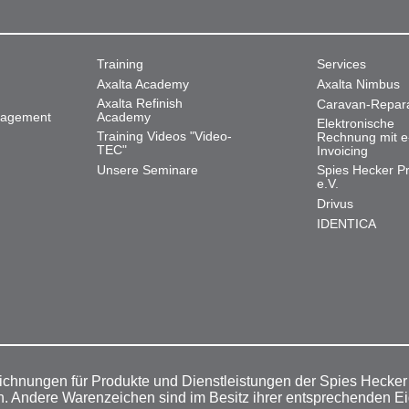
Training
Services
Axalta Academy
Axalta Nimbus
Axalta Refinish
Caravan-Repar
nagement
Academy
Elektronische
Training Videos "Video-
Rechnung mit e
TEC"
Invoicing
Unsere Seminare
Spies Hecker Pr
e.V.
Drivus
IDENTICA
ichnungen für Produkte und Dienstleistungen der Spies Hecke
n. Andere Warenzeichen sind im Besitz ihrer entsprechenden E