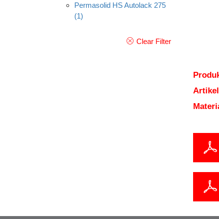
Permasolid HS Autolack 275
(1)
Clear Filter
Produk
Artik
Mater