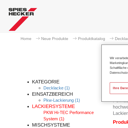
Home
Neue Produkte
Produktkatalog
Deckla
Wir verarbei
Marketingkam
Schaltfläche
Datenschutz
KATEGORIE
Decklacke
(1)
Ihre Dat
EINSATZBEREICH
Pkw-Lackierung
(1)
Permas
LACKIERSYSTEME
hochwer
PKW Hi-TEC Performance
Lackier
System
(1)
Produ
MISCHSYSTEME