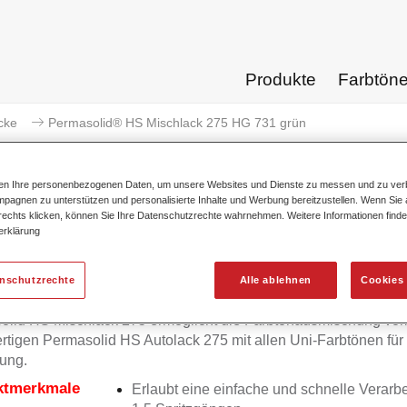
Produkte
Farbtön
cke
Permasolid® HS Mischlack 275 HG 731 grün
ten Ihre personenbezogenen Daten, um unsere Websites und Dienste zu messen und zu ver
pagnen zu unterstützen und personalisierte Inhalte und Werbung bereitzustellen. Wenn Sie a
 rechts klicken, können Sie Ihre Datenschutzrechte wahrnehmen. Weitere Informationen finde
erklärung
Permasolid® HS Mischlack
enschutzrechte
Alle ablehnen
Cookies 
olid HS Mischlack 275 ermöglicht die Farbtonausmischung vo
tigen Permasolid HS Autolack 275 mit allen Uni-Farbtönen für
ung.
ktmerkmale
Erlaubt eine einfache und schnelle Verarbe