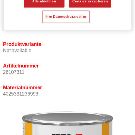
Alle ablehnen
Cookies akzeptieren
Bietet ein hohes Deckvermögen.
Besitzt einen exzellenten Decklackstand.
Ihre Datenschutzrechte
Entspricht den VOC Anforderungen.
Alle Farbtöne sind bleifrei.
Produktvariante
Not available
Artikelnummer
26107311
Materialnummer
4025331236993