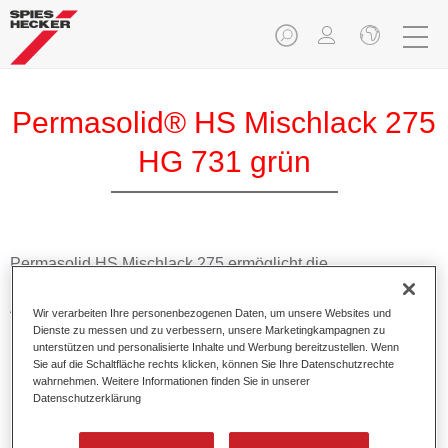
Permasolid® HS Mischlack 275
HG 731 grün
Permasolid HS Mischlack 275 ermöglicht die
Farbtonausmischung vom hochwertigen Permasolid HS
Autolack 275 mit allen Uni-Farbtönen für die Pkw-
Wir verarbeiten Ihre personenbezogenen Daten, um unsere Websites und
Lackierung.
Dienste zu messen und zu verbessern, unsere Marketingkampagnen zu
unterstützen und personalisierte Inhalte und Werbung bereitzustellen. Wenn
Sie auf die Schaltfläche rechts klicken, können Sie Ihre Datenschutzrechte
Produktmerkmale
wahrnehmen. Weitere Informationen finden Sie in unserer
Datenschutzerklärung
Erlaubt eine einfache und schnelle Verarbeitung in 1,5
Spritzgängen.
Ermöglicht schnelle Trocknungszeiten.