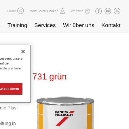
Suche
Mein Spies Hecker
Weltweit
e
Training
Services
Wir über uns
Kontakt
bessern, unsere
uf die
n Sie in unserer
 275 HG 731 grün
akzeptieren
m
 die Pkw-
itung in