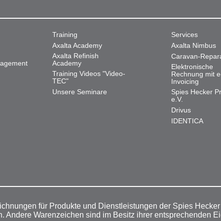
Training
Services
Axalta Academy
Axalta Nimbus
Axalta Refinish
Caravan-Repar
nagement
Academy
Elektronische
Training Videos "Video-
Rechnung mit e
TEC"
Invoicing
Unsere Seminare
Spies Hecker Pr
e.V.
Drivus
IDENTICA
ichnungen für Produkte und Dienstleistungen der Spies Hecke
n. Andere Warenzeichen sind im Besitz ihrer entsprechenden E