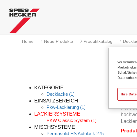
Home
Neue Produkte
Produktkatalog
Deckla
Wir verarbei
Marketingkam
Schaltfläche
Datenschutz
KATEGORIE
Decklacke
(1)
Ihre Dat
EINSATZBEREICH
Pkw-Lackierung
(1)
Permas
LACKIERSYSTEME
hochwer
PKW Classic System
(1)
Lackier
MISCHSYSTEME
Produ
Permasolid HS Autolack 275