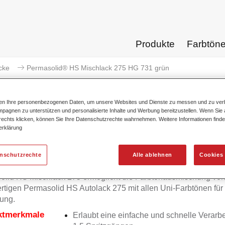
Produkte
Farbtön
cke
Permasolid® HS Mischlack 275 HG 731 grün
ten Ihre personenbezogenen Daten, um unsere Websites und Dienste zu messen und zu ver
pagnen zu unterstützen und personalisierte Inhalte und Werbung bereitzustellen. Wenn Sie a
 rechts klicken, können Sie Ihre Datenschutzrechte wahrnehmen. Weitere Informationen finde
erklärung
Permasolid® HS Mischlack
enschutzrechte
Alle ablehnen
Cookies 
olid HS Mischlack 275 ermöglicht die Farbtonausmischung vo
tigen Permasolid HS Autolack 275 mit allen Uni-Farbtönen für
ung.
ktmerkmale
Erlaubt eine einfache und schnelle Verarbe