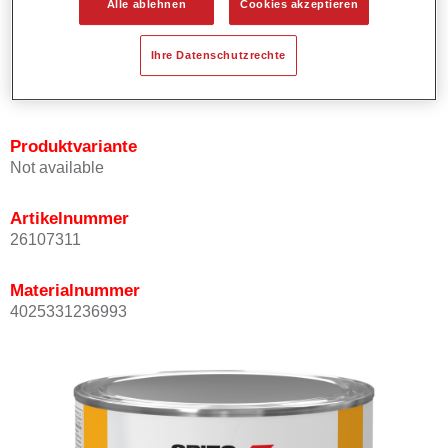
Alle ablehnen
Cookies akzeptieren
Bietet ein hohes Deckvermögen.
Besitzt einen exzellenten Decklackstand.
Ihre Datenschutzrechte
Entspricht den VOC Anforderungen.
Alle Farbtöne sind bleifrei.
Produktvariante
Not available
Artikelnummer
26107311
Materialnummer
4025331236993