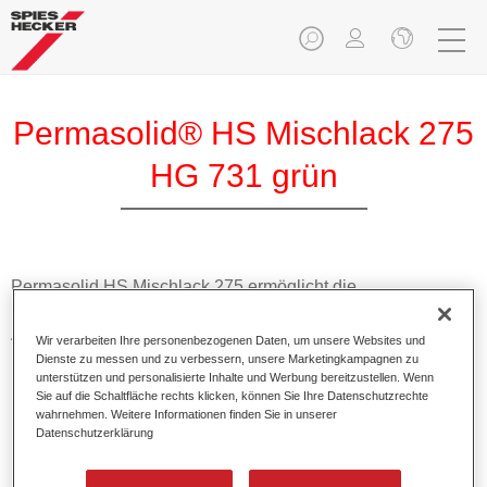
Permasolid® HS Mischlack 275
HG 731 grün
Permasolid HS Mischlack 275 ermöglicht die
Farbtonausmischung vom hochwertigen Permasolid HS
Autolack 275 mit allen Uni-Farbtönen für die Pkw-
Wir verarbeiten Ihre personenbezogenen Daten, um unsere Websites und
Lackierung.
Dienste zu messen und zu verbessern, unsere Marketingkampagnen zu
unterstützen und personalisierte Inhalte und Werbung bereitzustellen. Wenn
Sie auf die Schaltfläche rechts klicken, können Sie Ihre Datenschutzrechte
Produktmerkmale
wahrnehmen. Weitere Informationen finden Sie in unserer
Datenschutzerklärung
Erlaubt eine einfache und schnelle Verarbeitung in 1,5
Spritzgängen.
Ermöglicht schnelle Trocknungszeiten.