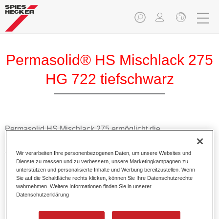
Permasolid® HS Mischlack 275
HG 722 tiefschwarz
Permasolid HS Mischlack 275 ermöglicht die
Farbtonausmischung vom hochwertigen Permasolid HS
Autolack 275 mit allen Uni-Farbtönen für die Pkw-
Wir verarbeiten Ihre personenbezogenen Daten, um unsere Websites und
Lackierung.
Dienste zu messen und zu verbessern, unsere Marketingkampagnen zu
unterstützen und personalisierte Inhalte und Werbung bereitzustellen. Wenn
Sie auf die Schaltfläche rechts klicken, können Sie Ihre Datenschutzrechte
Produktmerkmale
wahrnehmen. Weitere Informationen finden Sie in unserer
Datenschutzerklärung
Erlaubt eine einfache und schnelle Verarbeitung in 1,5
Spritzgängen.
Ermöglicht schnelle Trocknungszeiten.