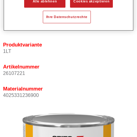
Alle ablehnen
Cookies akzeptieren
Bietet ein hohes Deckvermögen.
Besitzt einen exzellenten Decklackstand.
Ihre Datenschutzrechte
Entspricht den VOC Anforderungen.
Alle Farbtöne sind bleifrei.
Produktvariante
1LT
Artikelnummer
26107221
Materialnummer
4025331236900