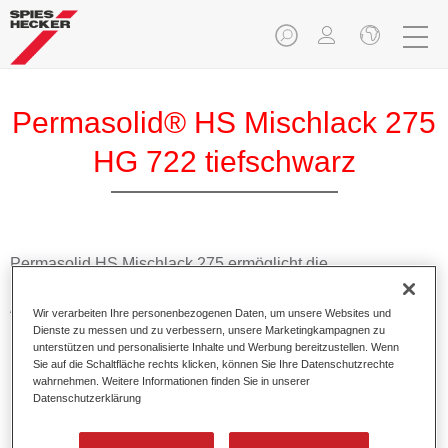
Permasolid® HS Mischlack 275
HG 722 tiefschwarz
Permasolid HS Mischlack 275 ermöglicht die
Farbtonausmischung vom hochwertigen Permasolid HS
Autolack 275 mit allen Uni-Farbtönen für die Pkw-
Wir verarbeiten Ihre personenbezogenen Daten, um unsere Websites und
Lackierung.
Dienste zu messen und zu verbessern, unsere Marketingkampagnen zu
unterstützen und personalisierte Inhalte und Werbung bereitzustellen. Wenn
Sie auf die Schaltfläche rechts klicken, können Sie Ihre Datenschutzrechte
Produktmerkmale
wahrnehmen. Weitere Informationen finden Sie in unserer
Datenschutzerklärung
Erlaubt eine einfache und schnelle Verarbeitung in 1,5
Spritzgängen.
Ermöglicht schnelle Trocknungszeiten.