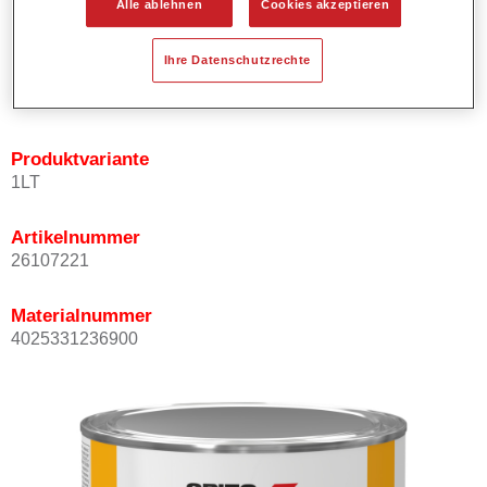
Alle ablehnen
Cookies akzeptieren
Bietet ein hohes Deckvermögen.
Besitzt einen exzellenten Decklackstand.
Ihre Datenschutzrechte
Entspricht den VOC Anforderungen.
Alle Farbtöne sind bleifrei.
Produktvariante
1LT
Artikelnummer
26107221
Materialnummer
4025331236900