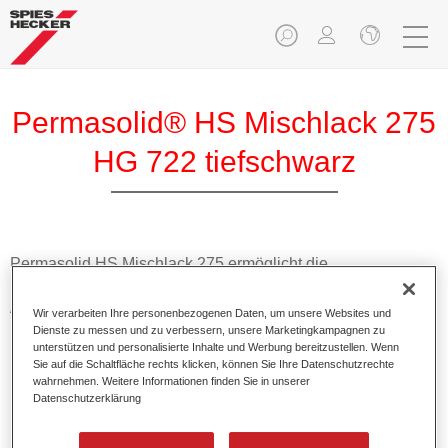
Permasolid® HS Mischlack 275
HG 722 tiefschwarz
Permasolid HS Mischlack 275 ermöglicht die
Farbtonausmischung vom hochwertigen Permasolid HS
Autolack 275 mit allen Uni-Farbtönen für die Pkw-
Wir verarbeiten Ihre personenbezogenen Daten, um unsere Websites und
Lackierung.
Dienste zu messen und zu verbessern, unsere Marketingkampagnen zu
unterstützen und personalisierte Inhalte und Werbung bereitzustellen. Wenn
Sie auf die Schaltfläche rechts klicken, können Sie Ihre Datenschutzrechte
Produktmerkmale
wahrnehmen. Weitere Informationen finden Sie in unserer
Datenschutzerklärung
Erlaubt eine einfache und schnelle Verarbeitung in 1,5
Spritzgängen.
Ermöglicht schnelle Trocknungszeiten.