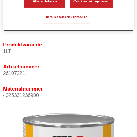
Alle ablehnen
Cookies akzeptieren
Bietet ein hohes Deckvermögen.
Besitzt einen exzellenten Decklackstand.
Ihre Datenschutzrechte
Entspricht den VOC Anforderungen.
Alle Farbtöne sind bleifrei.
Produktvariante
1LT
Artikelnummer
26107221
Materialnummer
4025331236900