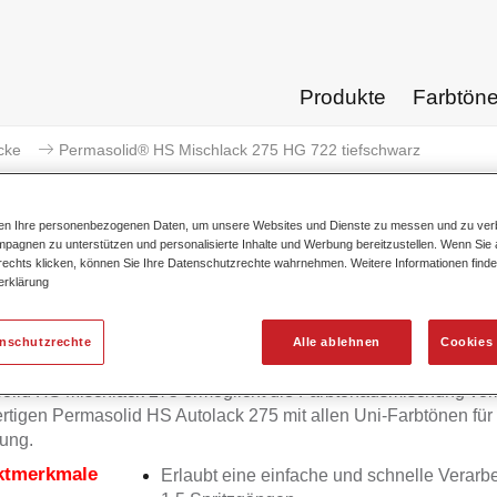
Produkte
Farbtön
cke
Permasolid® HS Mischlack 275 HG 722 tiefschwarz
ten Ihre personenbezogenen Daten, um unsere Websites und Dienste zu messen und zu ver
pagnen zu unterstützen und personalisierte Inhalte und Werbung bereitzustellen. Wenn Sie a
 rechts klicken, können Sie Ihre Datenschutzrechte wahrnehmen. Weitere Informationen finde
erklärung
Permasolid® HS Mischlack 275
enschutzrechte
Alle ablehnen
Cookies 
olid HS Mischlack 275 ermöglicht die Farbtonausmischung vo
tigen Permasolid HS Autolack 275 mit allen Uni-Farbtönen für
ung.
ktmerkmale
Erlaubt eine einfache und schnelle Verarbe