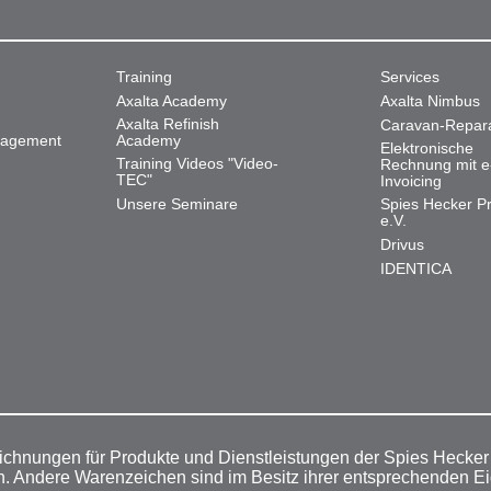
Training
Services
Axalta Academy
Axalta Nimbus
Axalta Refinish
Caravan-Repar
nagement
Academy
Elektronische
Training Videos "Video-
Rechnung mit e
TEC"
Invoicing
Unsere Seminare
Spies Hecker Pr
e.V.
Drivus
IDENTICA
ichnungen für Produkte und Dienstleistungen der Spies Hecke
n. Andere Warenzeichen sind im Besitz ihrer entsprechenden E