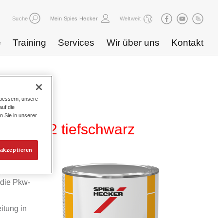
Suche
Mein Spies Hecker
Weltweit
e
Training
Services
Wir über uns
Kontakt
bessern, unsere
uf die
n Sie in unserer
 HG 722 tiefschwarz
akzeptieren
m
 die Pkw-
itung in