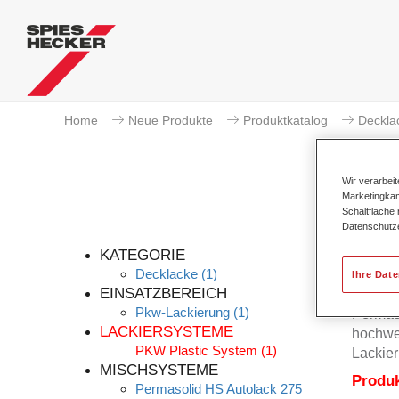
Home
Neue Produkte
Produktkatalog
Deckla
Wir verarbei
Marketingkam
Schaltfläche
Datenschutz
KATEGORIE
Decklacke
(1)
Ihre Dat
EINSATZBEREICH
Pkw-Lackierung
(1)
Permas
LACKIERSYSTEME
hochwer
PKW Plastic System
(1)
Lackier
MISCHSYSTEME
Produ
Permasolid HS Autolack 275