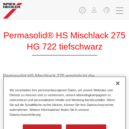
Permasolid® HS Mischlack 275
HG 722 tiefschwarz
Permasolid HS Mischlack 275 ermöglicht die
Farbtonausmischung vom hochwertigen Permasolid HS
Autolack 275 mit allen Uni-Farbtönen für die Pkw-
Wir verarbeiten Ihre personenbezogenen Daten, um unsere Websites und
Lackierung.
Dienste zu messen und zu verbessern, unsere Marketingkampagnen zu
unterstützen und personalisierte Inhalte und Werbung bereitzustellen. Wenn
Sie auf die Schaltfläche rechts klicken, können Sie Ihre Datenschutzrechte
Produktmerkmale
wahrnehmen. Weitere Informationen finden Sie in unserer
Datenschutzerklärung
Erlaubt eine einfache und schnelle Verarbeitung in 1,5
Spritzgängen.
Ermöglicht schnelle Trocknungszeiten.