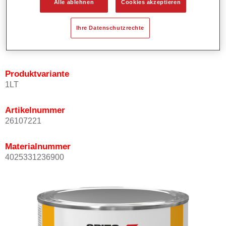
Alle ablehnen
Cookies akzeptieren
Bietet ein hohes Deckvermögen.
Besitzt einen exzellenten Decklackstand.
Ihre Datenschutzrechte
Entspricht den VOC Anforderungen.
Alle Farbtöne sind bleifrei.
Produktvariante
1LT
Artikelnummer
26107221
Materialnummer
4025331236900