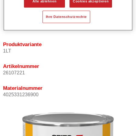
Alle ablehnen
Cookies akzeptieren
Bietet ein hohes Deckvermögen.
Besitzt einen exzellenten Decklackstand.
Ihre Datenschutzrechte
Entspricht den VOC Anforderungen.
Alle Farbtöne sind bleifrei.
Produktvariante
1LT
Artikelnummer
26107221
Materialnummer
4025331236900