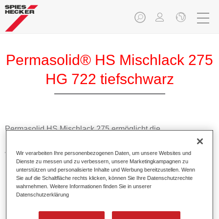
Permasolid® HS Mischlack 275
HG 722 tiefschwarz
Permasolid HS Mischlack 275 ermöglicht die
Farbtonausmischung vom hochwertigen Permasolid HS
Autolack 275 mit allen Uni-Farbtönen für die Pkw-
Wir verarbeiten Ihre personenbezogenen Daten, um unsere Websites und
Lackierung.
Dienste zu messen und zu verbessern, unsere Marketingkampagnen zu
unterstützen und personalisierte Inhalte und Werbung bereitzustellen. Wenn
Sie auf die Schaltfläche rechts klicken, können Sie Ihre Datenschutzrechte
Produktmerkmale
wahrnehmen. Weitere Informationen finden Sie in unserer
Datenschutzerklärung
Erlaubt eine einfache und schnelle Verarbeitung in 1,5
Spritzgängen.
Ermöglicht schnelle Trocknungszeiten.