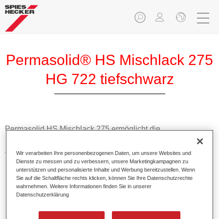
Permasolid® HS Mischlack 275
HG 722 tiefschwarz
Permasolid HS Mischlack 275 ermöglicht die
Farbtonausmischung vom hochwertigen Permasolid HS
Autolack 275 mit allen Uni-Farbtönen für die Pkw-
Wir verarbeiten Ihre personenbezogenen Daten, um unsere Websites und
Lackierung.
Dienste zu messen und zu verbessern, unsere Marketingkampagnen zu
unterstützen und personalisierte Inhalte und Werbung bereitzustellen. Wenn
Sie auf die Schaltfläche rechts klicken, können Sie Ihre Datenschutzrechte
Produktmerkmale
wahrnehmen. Weitere Informationen finden Sie in unserer
Datenschutzerklärung
Erlaubt eine einfache und schnelle Verarbeitung in 1,5
Spritzgängen.
Ermöglicht schnelle Trocknungszeiten.