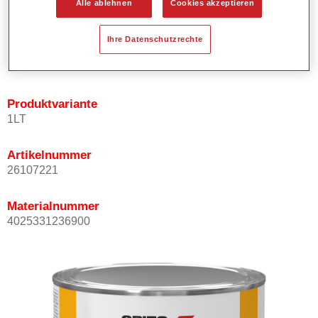
Alle ablehnen
Cookies akzeptieren
Bietet ein hohes Deckvermögen.
Besitzt einen exzellenten Decklackstand.
Ihre Datenschutzrechte
Entspricht den VOC Anforderungen.
Alle Farbtöne sind bleifrei.
Produktvariante
1LT
Artikelnummer
26107221
Materialnummer
4025331236900