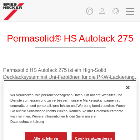
Permasolid® HS Autolack 275
Permasolid HS Autolack 275 ist ein High-Solid
Decklacksystem mit Uni-Farbtönen für die PKW-Lackierung.
Das umfangreiche Farbtonprogramm enthält alle
Serienfarbtöne und RAL-Töne.
Wir verarbeiten Ihre personenbezogenen Daten, um unsere Websites und
Dienste zu messen und zu verbessern, unsere Marketingkampagnen zu
unterstützen und personalisierte Inhalte und Werbung bereitzustellen. Wenn
Produktmerkmale
Sie auf die Schaltfläche rechts klicken, können Sie Ihre Datenschutzrechte
Hohes Deckvermögen.
wahrnehmen. Weitere Informationen finden Sie in unserer
Exzellenter Decklackstand.
Datenschutzerklärung
Einfache und schnelle Verarbeitung in 1,5 Spritzgängen.
VOC-konform.
Alle ablehnen
Cookies akzeptieren