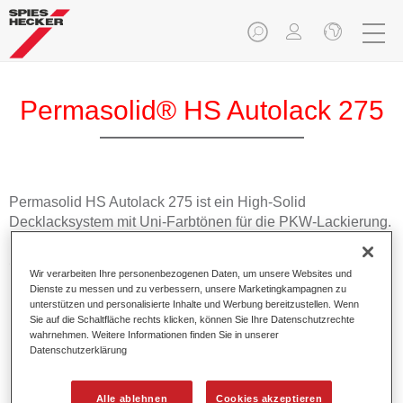
Permasolid® HS Autolack 275
Permasolid HS Autolack 275 ist ein High-Solid
Decklacksystem mit Uni-Farbtönen für die PKW-Lackierung.
Das umfangreiche Farbtonprogramm enthält alle
Serienfarbtöne und RAL-Töne.
Wir verarbeiten Ihre personenbezogenen Daten, um unsere Websites und
Dienste zu messen und zu verbessern, unsere Marketingkampagnen zu
unterstützen und personalisierte Inhalte und Werbung bereitzustellen. Wenn
Produktmerkmale
Sie auf die Schaltfläche rechts klicken, können Sie Ihre Datenschutzrechte
Hohes Deckvermögen.
wahrnehmen. Weitere Informationen finden Sie in unserer
Exzellenter Decklackstand.
Datenschutzerklärung
Einfache und schnelle Verarbeitung in 1,5 Spritzgängen.
VOC-konform.
Alle ablehnen
Cookies akzeptieren