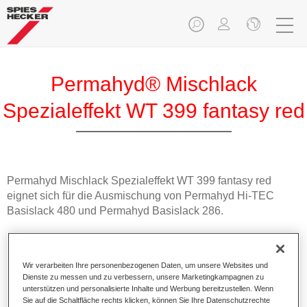
Permahyd® Mischlack
Spezialeffekt WT 399 fantasy red
Permahyd Mischlack Spezialeffekt WT 399 fantasy red
eignet sich für die Ausmischung von Permahyd Hi-TEC
Basislack 480 und Permahyd Basislack 286.
Produktmerkmale
Einfach und schnell zu verarbeiten.
Wir verarbeiten Ihre personenbezogenen Daten, um unsere Websites und
Bietet eine hohe Farbtongenauigkeit und gleichmäßige
Dienste zu messen und zu verbessern, unsere Marketingkampagnen zu
Effektausrichtung.
unterstützen und personalisierte Inhalte und Werbung bereitzustellen. Wenn
Sie auf die Schaltfläche rechts klicken, können Sie Ihre Datenschutzrechte
Fördert kurze Prozesszeiten.