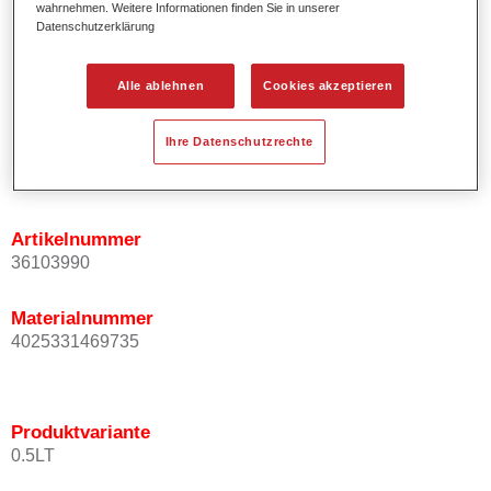
wahrnehmen. Weitere Informationen finden Sie in unserer
Ermöglicht einfaches und sicheres Einlackieren.
Datenschutzerklärung
Ist sehr ergiebig.
Wird für die Reparatur von speziellen Effektfarbtönen in
Alle ablehnen
Cookies akzeptieren
der Serienlackierung eingesetzt.
Ihre Datenschutzrechte
Produktvariante
Not available
Artikelnummer
36103990
Materialnummer
4025331469735
Produktvariante
0.5LT