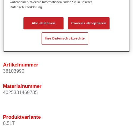
wahrnehmen. Weitere Informationen finden Sie in unserer
Ermöglicht einfaches und sicheres Einlackieren.
Datenschutzerklärung
Ist sehr ergiebig.
Wird für die Reparatur von speziellen Effektfarbtönen in
Alle ablehnen
Cookies akzeptieren
der Serienlackierung eingesetzt.
Ihre Datenschutzrechte
Produktvariante
Not available
Artikelnummer
36103990
Materialnummer
4025331469735
Produktvariante
0.5LT