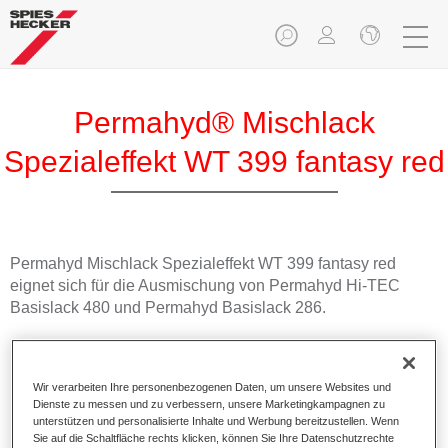
Permahyd® Mischlack
Spezialeffekt WT 399 fantasy red
Permahyd Mischlack Spezialeffekt WT 399 fantasy red
eignet sich für die Ausmischung von Permahyd Hi-TEC
Basislack 480 und Permahyd Basislack 286.
Produktmerkmale
Einfach und schnell zu verarbeiten.
Wir verarbeiten Ihre personenbezogenen Daten, um unsere Websites und
Bietet eine hohe Farbtongenauigkeit und gleichmäßige
Dienste zu messen und zu verbessern, unsere Marketingkampagnen zu
Effektausrichtung.
unterstützen und personalisierte Inhalte und Werbung bereitzustellen. Wenn
Sie auf die Schaltfläche rechts klicken, können Sie Ihre Datenschutzrechte
Fördert kurze Prozesszeiten.