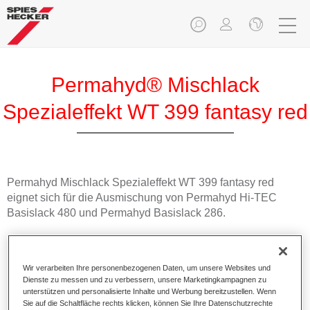
Permahyd® Mischlack
Spezialeffekt WT 399 fantasy red
Permahyd Mischlack Spezialeffekt WT 399 fantasy red
eignet sich für die Ausmischung von Permahyd Hi-TEC
Basislack 480 und Permahyd Basislack 286.
Produktmerkmale
Einfach und schnell zu verarbeiten.
Wir verarbeiten Ihre personenbezogenen Daten, um unsere Websites und
Bietet eine hohe Farbtongenauigkeit und gleichmäßige
Dienste zu messen und zu verbessern, unsere Marketingkampagnen zu
Effektausrichtung.
unterstützen und personalisierte Inhalte und Werbung bereitzustellen. Wenn
Sie auf die Schaltfläche rechts klicken, können Sie Ihre Datenschutzrechte
Fördert kurze Prozesszeiten.