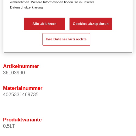
wahrnehmen. Weitere Informationen finden Sie in unserer
Ermöglicht einfaches und sicheres Einlackieren.
Datenschutzerklärung
Ist sehr ergiebig.
Wird für die Reparatur von speziellen Effektfarbtönen in
Alle ablehnen
Cookies akzeptieren
der Serienlackierung eingesetzt.
Ihre Datenschutzrechte
Produktvariante
Not available
Artikelnummer
36103990
Materialnummer
4025331469735
Produktvariante
0.5LT