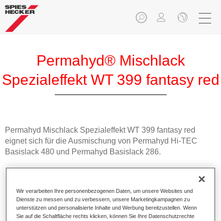
Permahyd® Mischlack
Spezialeffekt WT 399 fantasy red
Permahyd Mischlack Spezialeffekt WT 399 fantasy red
eignet sich für die Ausmischung von Permahyd Hi-TEC
Basislack 480 und Permahyd Basislack 286.
Produktmerkmale
Einfach und schnell zu verarbeiten.
Wir verarbeiten Ihre personenbezogenen Daten, um unsere Websites und
Bietet eine hohe Farbtongenauigkeit und gleichmäßige
Dienste zu messen und zu verbessern, unsere Marketingkampagnen zu
Effektausrichtung.
unterstützen und personalisierte Inhalte und Werbung bereitzustellen. Wenn
Sie auf die Schaltfläche rechts klicken, können Sie Ihre Datenschutzrechte
Fördert kurze Prozesszeiten.