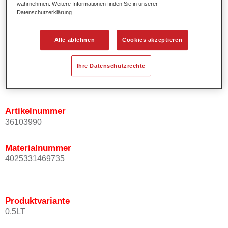
wahrnehmen. Weitere Informationen finden Sie in unserer
Ermöglicht einfaches und sicheres Einlackieren.
Datenschutzerklärung
Ist sehr ergiebig.
Wird für die Reparatur von speziellen Effektfarbtönen in
Alle ablehnen
Cookies akzeptieren
der Serienlackierung eingesetzt.
Ihre Datenschutzrechte
Produktvariante
Not available
Artikelnummer
36103990
Materialnummer
4025331469735
Produktvariante
0.5LT