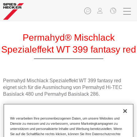
Permahyd® Mischlack
Spezialeffekt WT 399 fantasy red
Permahyd Mischlack Spezialeffekt WT 399 fantasy red
eignet sich für die Ausmischung von Permahyd Hi-TEC
Basislack 480 und Permahyd Basislack 286.
Produktmerkmale
Einfach und schnell zu verarbeiten.
Wir verarbeiten Ihre personenbezogenen Daten, um unsere Websites und
Bietet eine hohe Farbtongenauigkeit und gleichmäßige
Dienste zu messen und zu verbessern, unsere Marketingkampagnen zu
Effektausrichtung.
unterstützen und personalisierte Inhalte und Werbung bereitzustellen. Wenn
Sie auf die Schaltfläche rechts klicken, können Sie Ihre Datenschutzrechte
Fördert kurze Prozesszeiten.