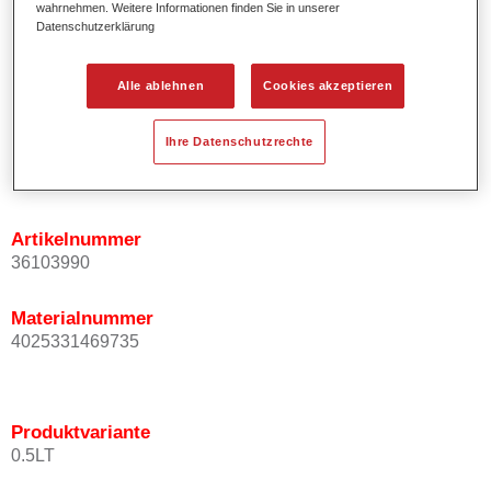
wahrnehmen. Weitere Informationen finden Sie in unserer
Ermöglicht einfaches und sicheres Einlackieren.
Datenschutzerklärung
Ist sehr ergiebig.
Wird für die Reparatur von speziellen Effektfarbtönen in
Alle ablehnen
Cookies akzeptieren
der Serienlackierung eingesetzt.
Ihre Datenschutzrechte
Produktvariante
Not available
Artikelnummer
36103990
Materialnummer
4025331469735
Produktvariante
0.5LT