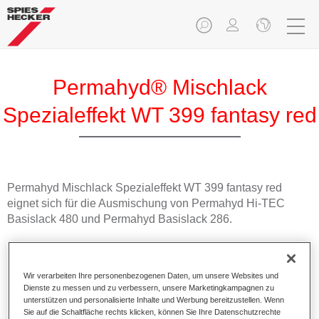
Permahyd® Mischlack
Spezialeffekt WT 399 fantasy red
Permahyd Mischlack Spezialeffekt WT 399 fantasy red
eignet sich für die Ausmischung von Permahyd Hi-TEC
Basislack 480 und Permahyd Basislack 286.
Produktmerkmale
Einfach und schnell zu verarbeiten.
Wir verarbeiten Ihre personenbezogenen Daten, um unsere Websites und
Bietet eine hohe Farbtongenauigkeit und gleichmäßige
Dienste zu messen und zu verbessern, unsere Marketingkampagnen zu
Effektausrichtung.
unterstützen und personalisierte Inhalte und Werbung bereitzustellen. Wenn
Sie auf die Schaltfläche rechts klicken, können Sie Ihre Datenschutzrechte
Fördert kurze Prozesszeiten.