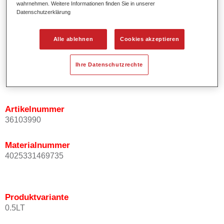
wahrnehmen. Weitere Informationen finden Sie in unserer
Ermöglicht einfaches und sicheres Einlackieren.
Datenschutzerklärung
Ist sehr ergiebig.
Wird für die Reparatur von speziellen Effektfarbtönen in
Alle ablehnen
Cookies akzeptieren
der Serienlackierung eingesetzt.
Ihre Datenschutzrechte
Produktvariante
Not available
Artikelnummer
36103990
Materialnummer
4025331469735
Produktvariante
0.5LT