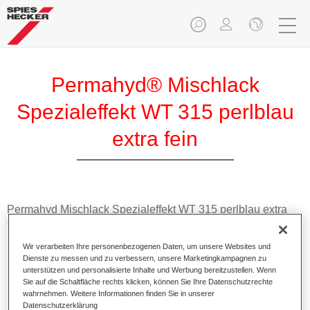
Permahyd® Mischlack
Spezialeffekt WT 315 perlblau
extra fein
Permahyd Mischlack Spezialeffekt WT 315 perlblau extra
fein eignet sich für die Ausmischung von Permahyd Hi-TEC
Basislack 480 und Permahyd Basislack 286.
Wir verarbeiten Ihre personenbezogenen Daten, um unsere Websites und
Dienste zu messen und zu verbessern, unsere Marketingkampagnen zu
unterstützen und personalisierte Inhalte und Werbung bereitzustellen. Wenn
Produktmerkmale
Sie auf die Schaltfläche rechts klicken, können Sie Ihre Datenschutzrechte
Einfach und schnell zu verarbeiten.
wahrnehmen. Weitere Informationen finden Sie in unserer
Bietet eine hohe Farbtongenauigkeit und gleichmäßige
Datenschutzerklärung