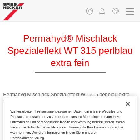
Permahyd® Mischlack
Spezialeffekt WT 315 perlblau
extra fein
Permahyd Mischlack Spezialeffekt WT 315 perlblau extra
fein eignet sich für die Ausmischung von Permahyd Hi-TEC
Basislack 480 und Permahyd Basislack 286.
Wir verarbeiten Ihre personenbezogenen Daten, um unsere Websites und
Dienste zu messen und zu verbessern, unsere Marketingkampagnen zu
unterstützen und personalisierte Inhalte und Werbung bereitzustellen. Wenn
Produktmerkmale
Sie auf die Schaltfläche rechts klicken, können Sie Ihre Datenschutzrechte
Einfach und schnell zu verarbeiten.
wahrnehmen. Weitere Informationen finden Sie in unserer
Bietet eine hohe Farbtongenauigkeit und gleichmäßige
Datenschutzerklärung