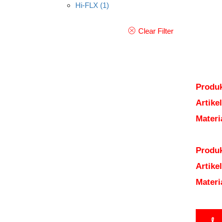
Hi-FLX
(1)
Clear Filter
Produk
Artik
Mater
Produk
Artik
Mater