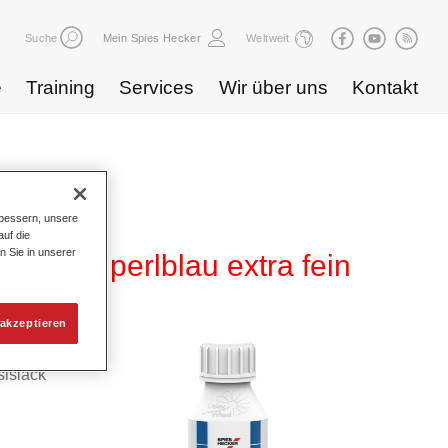
Suche
Mein Spies Hecker
Weltweit
e
Training
Services
Wir über uns
Kontakt
bessern, unsere
uf die
n Sie in unserer
T 315 perlblau extra fein
akzeptieren
h für die
islack