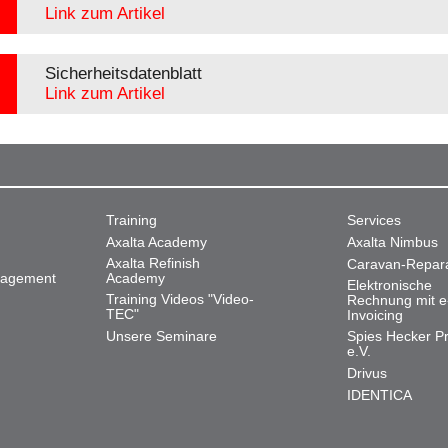
Link zum Artikel
Sicherheitsdatenblatt
Link zum Artikel
Training
Services
Axalta Academy
Axalta Nimbus
Axalta Refinish
Caravan-Repar
nagement
Academy
Elektronische
Training Videos "Video-
Rechnung mit e
TEC"
Invoicing
Unsere Seminare
Spies Hecker Pr
e.V.
Drivus
IDENTICA