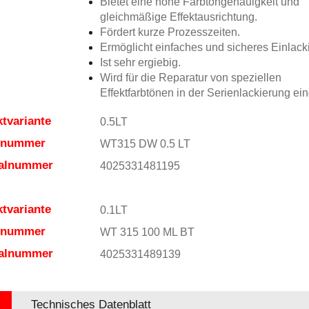
Bietet eine hohe Farbtongenauigkeit und
gleichmäßige Effektausrichtung.
Fördert kurze Prozesszeiten.
Ermöglicht einfaches und sicheres Einlack
Ist sehr ergiebig.
Wird für die Reparatur von speziellen
Effektfarbtönen in der Serienlackierung ein
tvariante
0.5LT
elnummer
WT315 DW 0.5 LT
ialnummer
4025331481195
tvariante
0.1LT
elnummer
WT 315 100 ML BT
ialnummer
4025331489139
Technisches Datenblatt