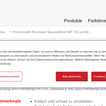
Produkte
Farbtön
acke
Permahyd® Mischlack Spezialeffekt WT 315 perlbl...
ten Ihre personenbezogenen Daten, um unsere Websites und Dienste zu messen und zu ver
pagnen zu unterstützen und personalisierte Inhalte und Werbung bereitzustellen. Wenn Sie a
 rechts klicken, können Sie Ihre Datenschutzrechte wahrnehmen. Weitere Informationen finde
mahyd® Mischlack Spezialeffekt W
erklärung
enschutzrechte
Alle ablehnen
Cookies 
d Mischlack Spezialeffekt WT 315 perlblau extra fein eignet sic
chung von Permahyd Hi-TEC Basislack 480 und Permahyd Bas
ktmerkmale
Einfach und schnell zu verarbeiten.