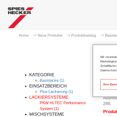
Home
Neue Produkte
Produktkatalog
Basisl
Wir verarbei
Marketingkam
Schaltfläche
Per
Datenschutz
KATEGORIE
Basislacke
(1)
Ihre Dat
EINSATZBEREICH
Pkw-Lackierung
(1)
Permahy
LACKIERSYSTEME
Ausmis
PKW Hi-TEC Performance
286.
System
(1)
Produ
MISCHSYSTEME