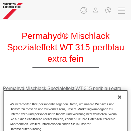
Permahyd® Mischlack
Spezialeffekt WT 315 perlblau
extra fein
Permahyd Mischlack Spezialeffekt WT 315 perlblau extra
fein eignet sich für die Ausmischung von Permahyd Hi-TEC
Basislack 480 und Permahyd Basislack 286.
Wir verarbeiten Ihre personenbezogenen Daten, um unsere Websites und
Dienste zu messen und zu verbessern, unsere Marketingkampagnen zu
unterstützen und personalisierte Inhalte und Werbung bereitzustellen. Wenn
Produktmerkmale
Sie auf die Schaltfläche rechts klicken, können Sie Ihre Datenschutzrechte
Einfach und schnell zu verarbeiten.
wahrnehmen. Weitere Informationen finden Sie in unserer
Bietet eine hohe Farbtongenauigkeit und gleichmäßige
Datenschutzerklärung